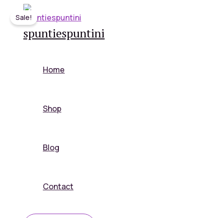
Skip
Sale!
to
spuntiespuntini
content
Home
Shop
Blog
Contact