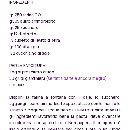
INGREDIENTI
gr. 250 farina OO
gr. 35 burro ammorbidito
gr. 25 zucchero
gr.12 di strutto
½ cubetto di lievito di birra
gr. 100 di acqua
1/2 cucchiaino di sale
PER LA FARCITURA
1 hg di prosciutto crudo
50 gr. di giardiniera (
se fatta da te è ancora meglio
)
senape
Disponi la farina a fontana con il sale, lo zucchero,
aggiungi il burro ammorbidito spezzettato con le mani e lo
strutto. Sciogli nell’ acqua tiepida il lievito di birra. Impasta
gli ingredienti lavorando bene la pasta, deve diventare
morbido ma non appiccicoso. Non appena il composto è
liscio attendi e fai lievitare per circa 1 ora in un luogo